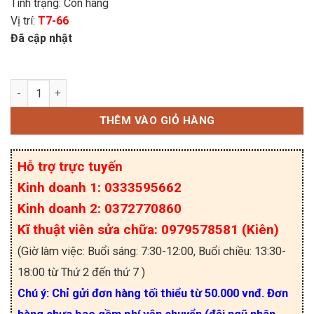
Tình trạng: Còn hàng
Vị trí:
T7-66
Đã cập nhật
HY1515P Mosfet kênh N 50A 150V TO-220 số lượ
THÊM VÀO GIỎ HÀNG
Hỗ trợ trực tuyến
Kinh doanh 1: 0333595662
Kinh doanh 2: 0372770860
Kĩ thuật viên sửa chữa: 0979578581 (Kiên)
(Giờ làm việc: Buổi sáng: 7:30-12:00, Buổi chiều: 13:30-
18:00 từ Thứ 2 đến thứ 7 )
Chú ý: Chỉ gửi đơn hàng tối thiểu từ 50.000 vnđ. Đơn