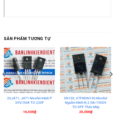
SẢN PHẨM TƯƠNG TỰ
2SJ471, J471 Mosfet Kênh P
3N150, STFW3N150 Mosfet
30V/30A TO-220F
Nguồn Kênh-N 2.5A/1500V
TO-3PF Tháo Máy
16,500
₫
25,000
₫