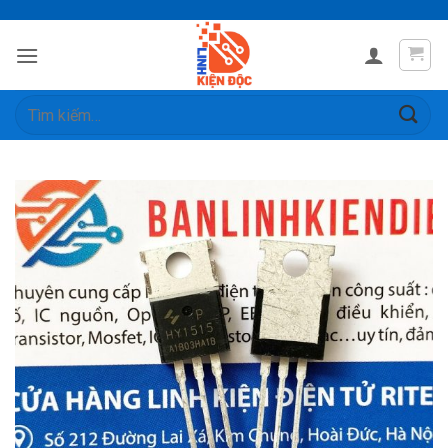
Skip
to
content
Tìm
kiếm: