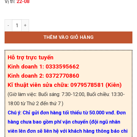
Vị trí:
22-08
IXFN44N60 MOSFET công suất kênh N 44A 600V t
THÊM VÀO GIỎ HÀNG
Hỗ trợ trực tuyến
Kinh doanh 1: 0333595662
Kinh doanh 2: 0372770860
Kĩ thuật viên sửa chữa: 0979578581 (Kiên)
(Giờ làm việc: Buổi sáng: 7:30-12:00, Buổi chiều: 13:30-
18:00 từ Thứ 2 đến thứ 7 )
Chú ý: Chỉ gửi đơn hàng tối thiểu từ 50.000 vnđ. Đơn
hàng chưa bao gồm phí vận chuyển (đội ngũ nhân
viên lên đơn sẽ liên hệ với khách hàng thông báo chi