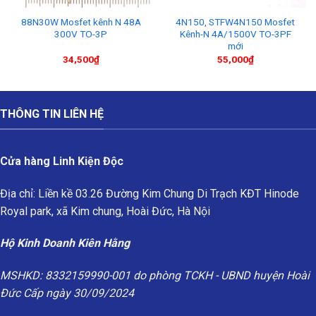
88N30W Mosfet kênh N 48A
4N150, STFW4N150 Mosfet
300V TO-3P
Kênh-N 4A/1500V TO-3PF
mới
34,500
₫
55,000
₫
THÔNG TIN LIÊN HỆ
Cửa hàng Linh Kiện Độc
Địa chỉ: Liền kề 03.26 Đường Kim Chung Di Trạch KĐT Hinode
Royal park, xã Kim chung, Hoài Đức, Hà Nội
Hộ Kinh Doanh Kiên Hằng
MSHKD: 8332159990-001 do phòng TCKH - UBND huyện Hoài
Đức Cấp ngày 30/09/2024