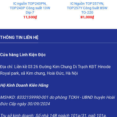
IC nguồn TOP243PN,
IC Nguồn TOP257YN,
TOP243P Công suất 13W
TOP257Y Công Suất 85W
Dip-7
TO-220
11,500
₫
81,000
₫
THÔNG TIN LIÊN HỆ
Cửa hàng Linh Kiện Độc
Địa chỉ: Liền kề 03.26 Đường Kim Chung Di Trạch KĐT Hinode
Royal park, xã Kim chung, Hoài Đức, Hà Nội
Hộ Kinh Doanh Kiên Hằng
MSHKD: 8332159990-001 do phòng TCKH - UBND huyện Hoài
Đức Cấp ngày 30/09/2024
Trụ sở kinh doanh: Số nhà 14B ngách 101a/31, ngõ 101a,