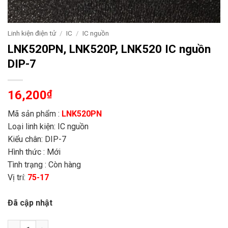
Linh kiện điện tử
/
IC
/
IC nguồn
LNK520PN, LNK520P, LNK520 IC nguồn
DIP-7
16,200
₫
Mã sản phẩm :
LNK520PN
Loại linh kiện: IC nguồn
Kiểu chân: DIP-7
Hình thức : Mới
Tình trạng : Còn hàng
Vị trí:
75-17
Đã cập nhật
LNK520PN, LNK520P, LNK520 IC nguồn DIP-7 số 