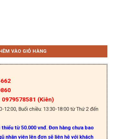
 10.4 inch số lượng
HÊM VÀO GIỎ HÀNG
5662
0860
a: 0979578581 (Kiên)
30-12:00, Buổi chiều: 13:30-18:00 từ Thứ 2 đến
i thiểu từ 50.000 vnđ. Đơn hàng chưa bao
ũ nhân viên lên đơn sẽ liên hệ với khách