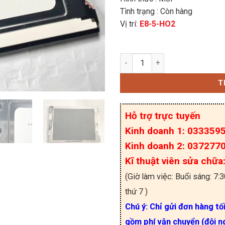
Tình trạng : Còn hàng
Vị trí:
E8-5-HO2
LTM10C209 Màn hình LCD
T
Hỗ trợ trực tuyến
Kinh doanh 1: 033359
Kinh doanh 2: 037277
Kĩ thuật viên sửa chữ
(Giờ làm việc: Buổi sáng: 7:
thứ 7 )
Chú ý: Chỉ gửi đơn hàng tố
gồm phí vận chuyển (đội ng