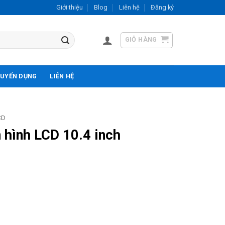
Giới thiệu
Blog
Liên hệ
Đăng ký
GIỎ HÀNG
UYỂN DỤNG
LIÊN HỆ
CD
hình LCD 10.4 inch