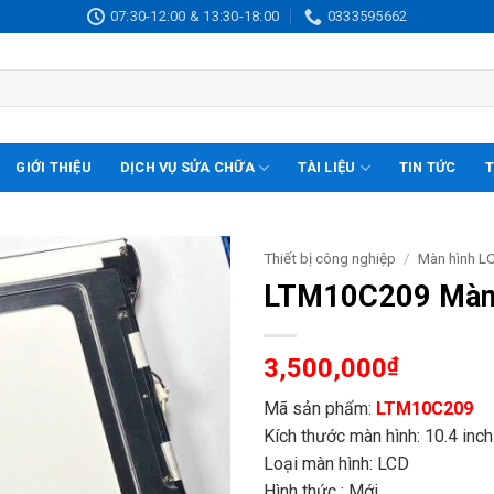
07:30-12:00 & 13:30-18:00
0333595662
GIỚI THIỆU
DỊCH VỤ SỬA CHỮA
TÀI LIỆU
TIN TỨC
T
Thiết bị công nghiệp
/
Màn hình L
LTM10C209 Màn 
3,500,000
₫
Mã sản phẩm:
LTM10C209
Kích thước màn hình: 10.4 inch
Loại màn hình: LCD
Hình thức : Mới