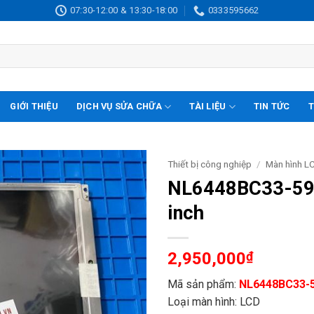
07:30-12:00 & 13:30-18:00
0333595662
GIỚI THIỆU
DỊCH VỤ SỬA CHỮA
TÀI LIỆU
TIN TỨC
T
Thiết bị công nghiệp
/
Màn hình L
NL6448BC33-59 
inch
2,950,000
₫
Mã sản phẩm:
NL6448BC33-
Loại màn hình: LCD