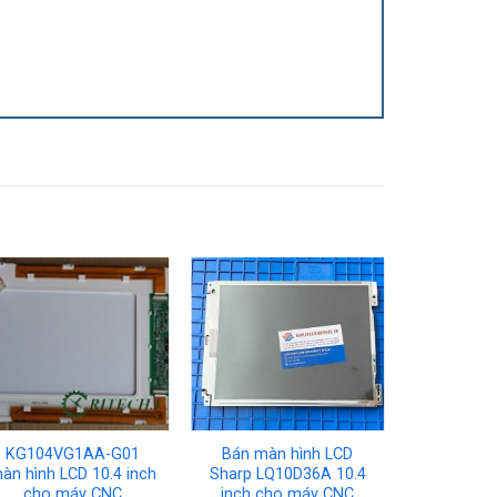
KG104VG1AA-G01
Bán màn hình LCD
KG104V
àn hình LCD 10.4 inch
Sharp LQ10D36A 10.4
màn hình L
cho máy CNC
inch cho máy CNC
cho 