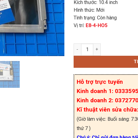
Kích thước: 10.4 inch
Hình thức: Mới
Tình trạng: Còn hàng
Vị trí:
E8-4-HO5
NL6448BC33-59 Màn hình
T
Hỗ trợ trực tuyến
Kinh doanh 1: 033359
Kinh doanh 2: 037277
Kĩ thuật viên sửa chữ
(Giờ làm việc: Buổi sáng: 7:
thứ 7 )
Chú ý: Chỉ gửi đơn hàng tố