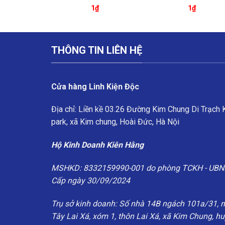
₫
1
₫
1
₫
THÔNG TIN LIÊN HỆ
Cửa hàng Linh Kiện Độc
Địa chỉ: Liền kề 03.26 Đường Kim Chung Di Trạch
park, xã Kim chung, Hoài Đức, Hà Nội
Hộ Kinh Doanh Kiên Hằng
MSHKD: 8332159990-001 do phòng TCKH - UBN
Cấp ngày 30/09/2024
Trụ sở kinh doanh: Số nhà 14B ngách 101a/31, 
Tây Lai Xá, xóm 1, thôn Lai Xá, xã Kim Chung, h