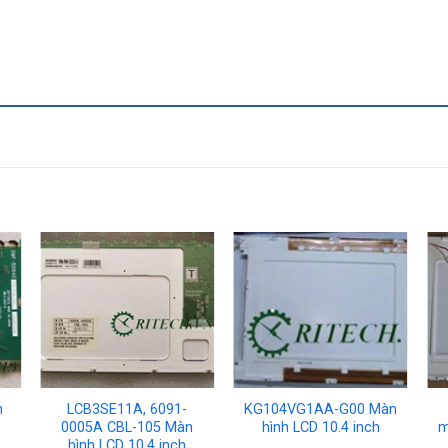
h
LCB3SE11A, 6091-
KG104VG1AA-G00 Màn
0005A CBL-105 Màn
hình LCD 10.4 inch
m
hình LCD 10.4 inch