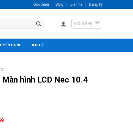
Giới thiệu
Blog
Liên hệ
Đăng ký
GIỎ HÀNG
UYỂN DỤNG
LIÊN HỆ
CD
Màn hình LCD Nec 10.4
59