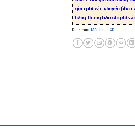
gồm phí vận chuyển (đội ng
hàng thông báo chi phí vậ
Danh mục:
Màn hình LCD