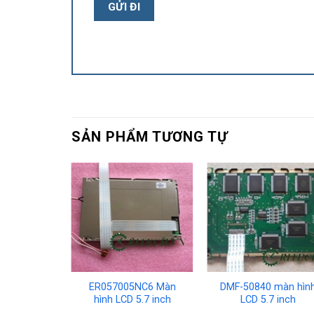
SẢN PHẨM TƯƠNG TỰ
BCW màn
ER057005NC6 Màn
DMF-50840 màn hìn
5.7 inch
hình LCD 5.7 inch
LCD 5.7 inch
40mm