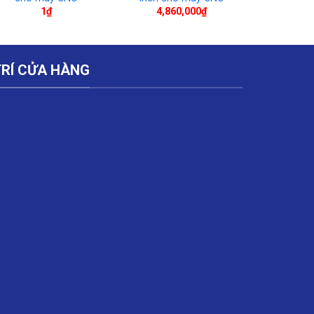
1
₫
4,860,000
₫
TRÍ CỬA HÀNG