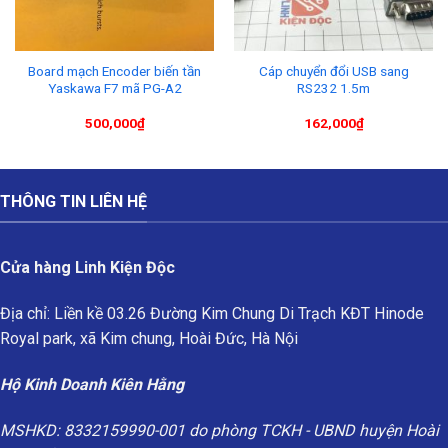
Board mạch Encoder biến tần
Cáp chuyển đổi USB sang
Yaskawa F7 mã PG-A2
RS232 1.5m
500,000
₫
162,000
₫
THÔNG TIN LIÊN HỆ
Cửa hàng Linh Kiện Độc
Địa chỉ: Liền kề 03.26 Đường Kim Chung Di Trạch KĐT Hinode
Royal park, xã Kim chung, Hoài Đức, Hà Nội
Hộ Kinh Doanh Kiên Hằng
MSHKD: 8332159990-001 do phòng TCKH - UBND huyện Hoài