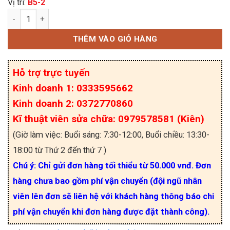
Vị trí:
B5-2
Pin BR-2/3AGCT4A 6V zắc đen hàng nhập khẩu chí
THÊM VÀO GIỎ HÀNG
Hỗ trợ trực tuyến
Kinh doanh 1: 0333595662
Kinh doanh 2: 0372770860
Kĩ thuật viên sửa chữa: 0979578581 (Kiên)
(Giờ làm việc: Buổi sáng: 7:30-12:00, Buổi chiều: 13:30-
18:00 từ Thứ 2 đến thứ 7 )
Chú ý: Chỉ gửi đơn hàng tối thiểu từ 50.000 vnđ. Đơn
hàng chưa bao gồm phí vận chuyển (đội ngũ nhân
viên lên đơn sẽ liên hệ với khách hàng thông báo chi
phí vận chuyển khi đơn hàng được đặt thành công).