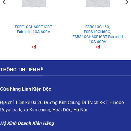
FSBF10CH60BT IGBT
FSBS10CH60,
Fairchild 10A 600V
FSBS10CH60C,
FSBS10CH60F IGBT Fairchild
10A 600V
1
₫
1
₫
THÔNG TIN LIÊN HỆ
Cửa hàng Linh Kiện Độc
Địa chỉ: Liền kề 03.26 Đường Kim Chung Di Trạch KĐT Hinode
Royal park, xã Kim chung, Hoài Đức, Hà Nội
Hộ Kinh Doanh Kiên Hằng