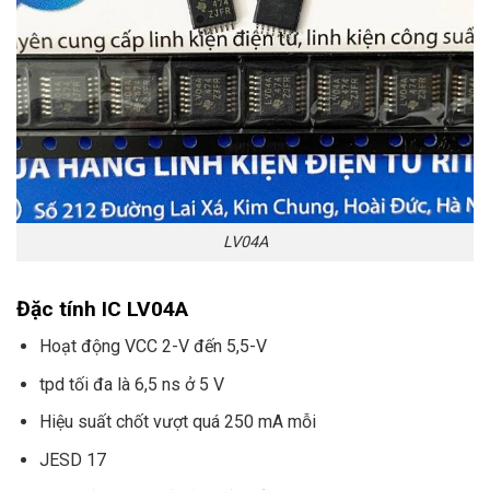
LV04A
Đặc tính IC LV04A
Hoạt động VCC 2-V đến 5,5-V
tpd tối đa là 6,5 ns ở 5 V
Hiệu suất chốt vượt quá 250 mA mỗi
JESD 17