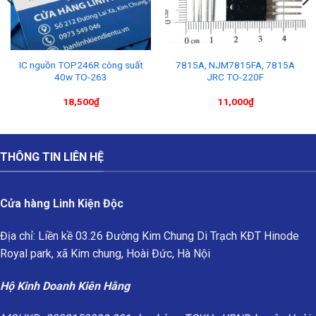
IC nguồn TOP246R công suất
7815A, NJM7815FA, 7815A
40w TO-263
JRC TO-220F
18,500
₫
11,000
₫
THÔNG TIN LIÊN HỆ
Cửa hàng Linh Kiện Độc
Địa chỉ: Liền kề 03.26 Đường Kim Chung Di Trạch KĐT Hinode
Royal park, xã Kim chung, Hoài Đức, Hà Nội
Hộ Kinh Doanh Kiên Hằng