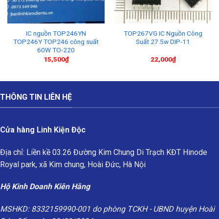
IC nguồn TOP246YN
TOP267VG IC Nguồn Công
TOP246Y TOP246 công suất
Suất 27.5w DIP-11
60W TO-220
15,500
₫
22,000
₫
THÔNG TIN LIÊN HỆ
Cửa hàng Linh Kiện Độc
Địa chỉ: Liền kề 03.26 Đường Kim Chung Di Trạch KĐT Hinode
Royal park, xã Kim chung, Hoài Đức, Hà Nội
Hộ Kinh Doanh Kiên Hằng
MSHKD: 8332159990-001 do phòng TCKH - UBND huyện Hoài