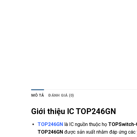
MÔ TẢ
ĐÁNH GIÁ (0)
Giới thiệu IC TOP246GN
TOP246GN
là IC nguồn thuộc họ
TOPSwitch-
TOP246GN
được sản xuất nhằm đáp ứng các yê