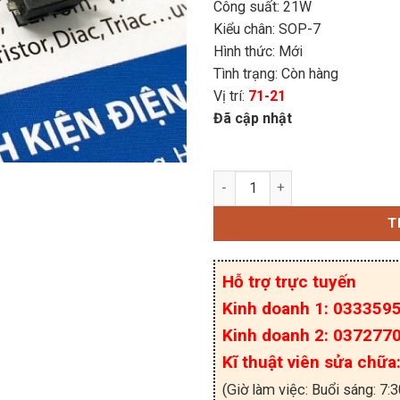
Công suất: 21W
Kiểu chân: SOP-7
Hình thức: Mới
Tình trạng: Còn hàng
Vị trí:
71-21
Đã cập nhật
IC nguồn TOP246GN, TO
T
Hỗ trợ trực tuyến
Kinh doanh 1: 033359
Kinh doanh 2: 037277
Kĩ thuật viên sửa chữ
(Giờ làm việc: Buổi sáng: 7: