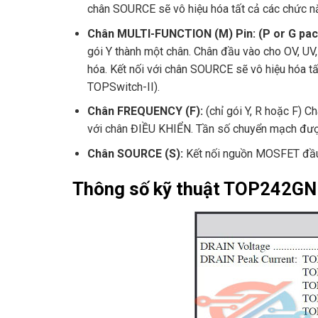
chân SOURCE sẽ vô hiệu hóa tất cả các chức n
Chân MULTI-FUNCTION (M) Pin: (P or G pac
gói Y thành một chân. Chân đầu vào cho OV, UV
hóa. Kết nối với chân SOURCE sẽ vô hiệu hóa t
TOPSwitch-II).
Chân
FREQUENCY (F):
(chỉ gói Y, R hoặc F) 
với chân ĐIỀU KHIỂN. Tần số chuyển mạch được
Chân SOURCE (S):
Kết nối nguồn MOSFET đầu 
Thông số kỹ thuật TOP242GN