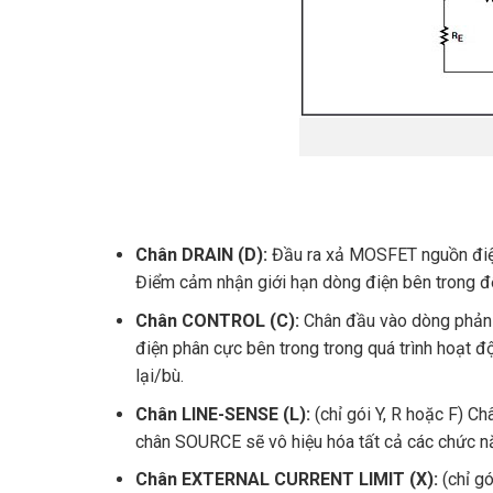
Chân DRAIN (D):
Đầu ra xả MOSFET nguồn điện
Điểm cảm nhận giới hạn dòng điện bên trong đố
Chân CONTROL (C):
Chân đầu vào dòng phản h
điện phân cực bên trong trong quá trình hoạt 
lại/bù.
Chân LINE-SENSE (L):
(chỉ gói Y, R hoặc F) C
chân SOURCE sẽ vô hiệu hóa tất cả các chức nă
Chân EXTERNAL CURRENT LIMIT (X):
(chỉ gó