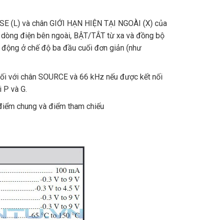
SE (L) và chân GIỚI HẠN HIỆN TẠI NGOÀI (X) của
n dòng điện bên ngoài, BẬT/TẮT từ xa và đồng bộ
 động ở chế độ ba đầu cuối đơn giản (như
nối với chân SOURCE và 66 kHz nếu được kết nối
 P và G.
điểm chung và điểm tham chiếu