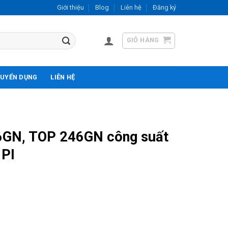
Giới thiệu
Blog
Liên hệ
Đăng ký
GIỎ HÀNG
UYỂN DỤNG
LIÊN HỆ
6GN, TOP 246GN công suất
 PI