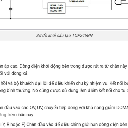
Sơ đồ khối cấu tạo TOP246GN
 áp cao. Dòng điện khởi động bên trong được rút ra từ chân này
i với dòng xả.
ồi và bộ khuếch đại lỗi để điều khiển chu kỳ nhiệm vụ. Kết nối b
động bình thường. Nó cũng được sử dụng làm điểm kết nối cho tụ
hân đầu vào cho OV, UV, chuyển tiếp dòng với khả năng giảm DCMA
ng trên chân này.
i Y, R hoặc F) Chân đầu vào để điều chỉnh giới hạn dòng điện bên