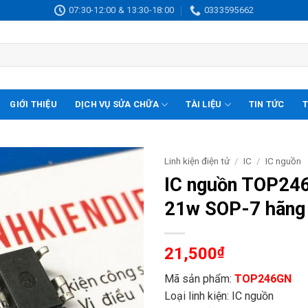
07:30-12:00 & 13:30-18:00
0333595662
GIỚI THIỆU
DỊCH VỤ SỬA CHỮA
TÀI LIỆU
TIN TỨC
T
Linh kiện điện tử
/
IC
/
IC nguồn
IC nguồn TOP24
21w SOP-7 hãng
21,500
₫
Mã sản phẩm:
TOP246GN
Loại linh kiện: IC nguồn