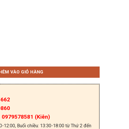
P 246GN công suất 21w SOP-7 hãng PI số lượng
HÊM VÀO GIỎ HÀNG
5662
0860
a: 0979578581 (Kiên)
30-12:00, Buổi chiều: 13:30-18:00 từ Thứ 2 đến