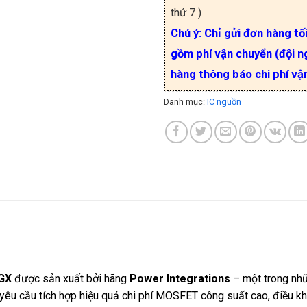
thứ 7 )
Chú ý: Chỉ gửi đơn hàng tố
gồm phí vận chuyển (đội ng
hàng thông báo chi phí vậ
Danh mục:
IC nguồn
GX
được sản xuất bởi hãng
Power Integrations
– một trong nhữn
u cầu tích hợp hiệu quả chi phí MOSFET công suất cao, điều khi