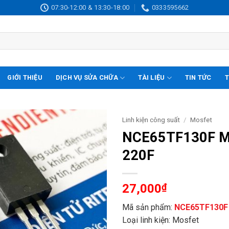
07:30-12:00 & 13:30-18:00
0333595662
GIỚI THIỆU
DỊCH VỤ SỬA CHỮA
TÀI LIỆU
TIN TỨC
T
Linh kiện công suất
/
Mosfet
NCE65TF130F Mo
220F
27,000
₫
Mã sản phẩm:
NCE65TF130F
Loại linh kiện: Mosfet