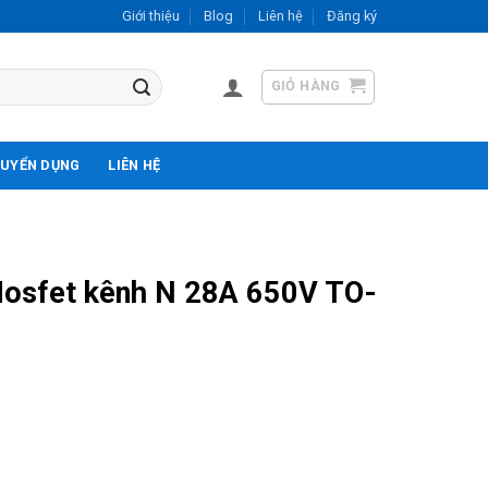
Giới thiệu
Blog
Liên hệ
Đăng ký
GIỎ HÀNG
UYỂN DỤNG
LIÊN HỆ
sfet kênh N 28A 650V TO-