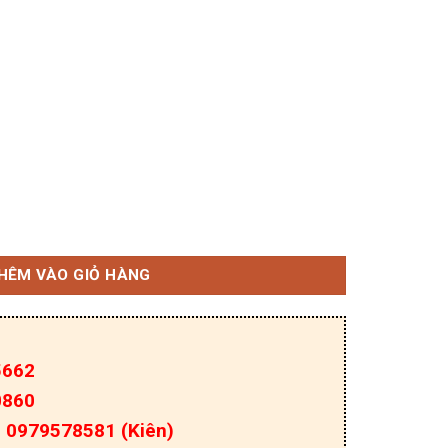
nh N 28A 650V TO-220F số lượng
HÊM VÀO GIỎ HÀNG
5662
0860
a: 0979578581 (Kiên)