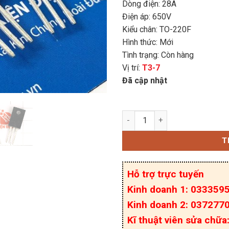
Dòng điện: 28A
Điện áp: 650V
Kiểu chân: TO-220F
Hình thức: Mới
Tình trạng: Còn hàng
Vị trí:
T3-7
Đã cập nhật
NCE65TF130F Mosfet kê
T
Hỗ trợ trực tuyến
Kinh doanh 1: 033359
Kinh doanh 2: 037277
Kĩ thuật viên sửa chữ