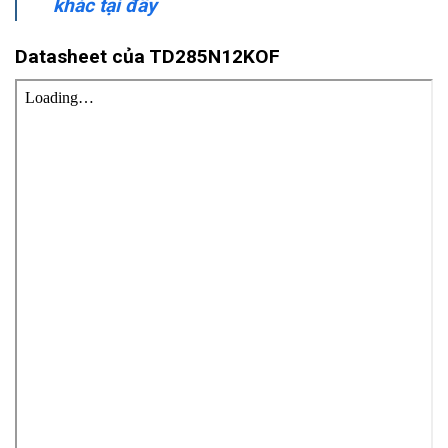
khác tại đây
Datasheet của TD285N12KOF