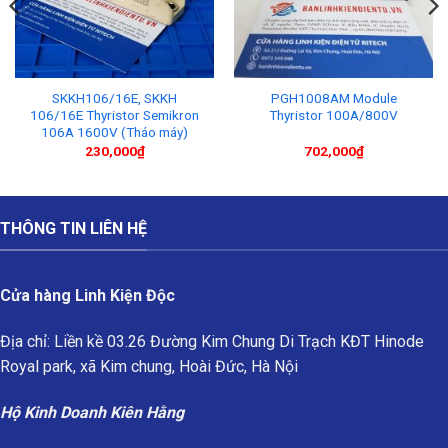
SKKH106/16E, SKKH
PGH1008AM Module
106/16E Thyristor Semikron
Thyristor 100A/800V
106A 1600V (Tháo máy)
230,000
₫
702,000
₫
THÔNG TIN LIÊN HỆ
Cửa hàng Linh Kiện Độc
Địa chỉ: Liền kề 03.26 Đường Kim Chung Di Trạch KĐT Hinode
Royal park, xã Kim chung, Hoài Đức, Hà Nội
Hộ Kinh Doanh Kiên Hằng