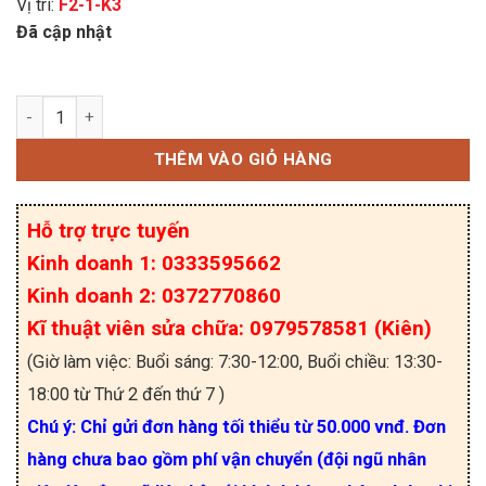
Vị trí:
F2-1-K3
Đã cập nhật
TD285N12KOF Module Thyristor Diode 285A 1200V
THÊM VÀO GIỎ HÀNG
Hỗ trợ trực tuyến
Kinh doanh 1: 0333595662
Kinh doanh 2: 0372770860
Kĩ thuật viên sửa chữa: 0979578581 (Kiên)
(Giờ làm việc: Buổi sáng: 7:30-12:00, Buổi chiều: 13:30-
18:00 từ Thứ 2 đến thứ 7 )
Chú ý: Chỉ gửi đơn hàng tối thiểu từ 50.000 vnđ. Đơn
hàng chưa bao gồm phí vận chuyển (đội ngũ nhân