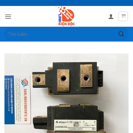
Skip
to
content
Tìm
kiếm: